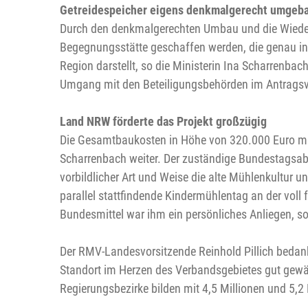
Getreidespeicher eigens denkmalgerecht umgeb
Durch den denkmalgerechten Umbau und die Wieder
Begegnungsstätte geschaffen werden, die genau in d
Region darstellt, so die Ministerin Ina Scharrenba
Umgang mit den Beteiligungsbehörden im Antragsv
Land NRW förderte das Projekt großzügig
Die Gesamtbaukosten in Höhe von 320.000 Euro mit 
Scharrenbach weiter. Der zuständige Bundestagsabg
vorbildlicher Art und Weise die alte Mühlenkultur 
parallel stattfindende Kindermühlentag an der vol
Bundesmittel war ihm ein persönliches Anliegen, so 
Der RMV-Landesvorsitzende Reinhold Pillich bedankt
Standort im Herzen des Verbandsgebietes gut gewä
Regierungsbezirke bilden mit 4,5 Millionen und 5,