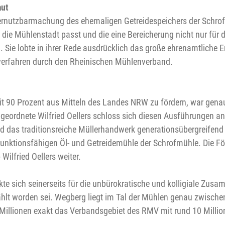
aut
nutzbarmachung des ehemaligen Getreidespeichers der Schrofmü
ie Mühlenstadt passt und die eine Bereicherung nicht nur für d
ch. Sie lobte in ihrer Rede ausdrücklich das große ehrenamtlic
erfahren durch den Rheinischen Mühlenverband.
90 Prozent aus Mitteln des Landes NRW zu fördern, war genau d
eordnete Wilfried Oellers schloss sich diesen Ausführungen an
und das traditionsreiche Müllerhandwerk generationsübergreifend
l funktionsfähigen Öl- und Getreidemühle der Schrofmühle. Die 
Wilfried Oellers weiter.
e sich seinerseits für die unbürokratische und kolligiale Zusa
hlt worden sei. Wegberg liegt im Tal der Mühlen genau zwische
2 Millionen exakt das Verbandsgebiet des RMV mit rund 10 Milli