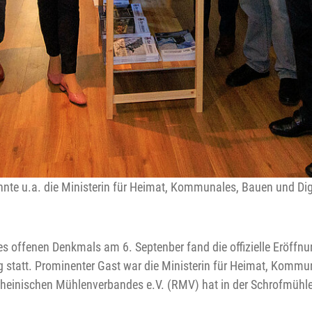
onnte u.a. die Ministerin für Heimat, Kommunales, Bauen und Di
offenen Denkmals am 6. Septenber fand die offizielle Eröffnu
 statt. Prominenter Gast war die Ministerin für Heimat, Kommu
Rheinischen Mühlenverbandes e.V. (RMV) hat in der Schrofmühl