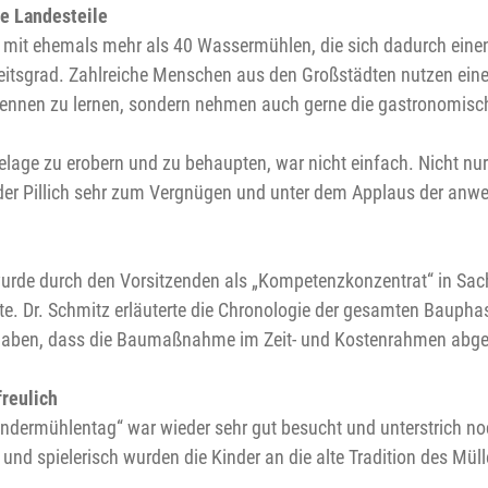
e Landesteile
dt mit ehemals mehr als 40 Wassermühlen, die sich dadurch ein
itsgrad. Zahlreiche Menschen aus den Großstädten nutzen einen
ennen zu lernen, sondern nehmen auch gerne die gastronomisc
lage zu erobern und zu behaupten, war nicht einfach. Nicht nur
nder Pillich sehr zum Vergnügen und unter dem Applaus der anwe
urde durch den Vorsitzenden als „Kompetenzkonzentrat“ in Sac
tte. Dr. Schmitz erläuterte die Chronologie der gesamten Baup
n haben, dass die Baumaßnahme im Zeit- und Kostenrahmen abge
freulich
 Kindermühlentag“ war wieder sehr gut besucht und unterstrich 
und spielerisch wurden die Kinder an die alte Tradition des M