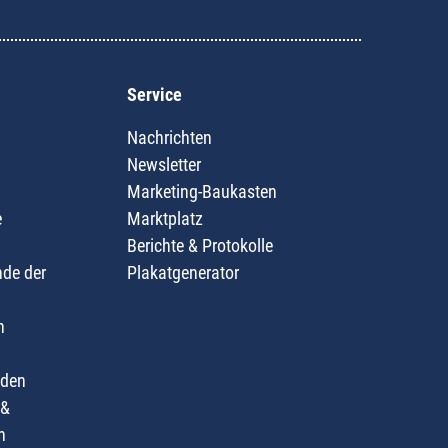
Service
Nachrichten
Newsletter
Marketing-Baukasten
e
Marktplatz
Berichte & Protokolle
nde der
Plakatgenerator
n
nden
 &
n