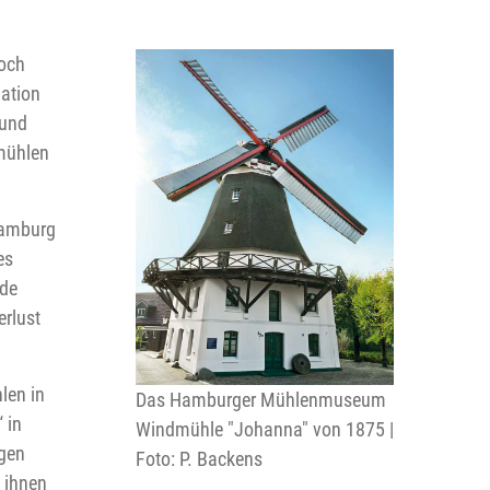
och
nation
 und
mühlen
Hamburg
es
nde
rlust
len in
Das Hamburger Mühlenmuseum
 in
Windmühle "Johanna" von 1875 |
egen
Foto: P. Backens
 ihnen