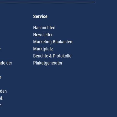
Service
Nachrichten
Newsletter
Marketing-Baukasten
e
Marktplatz
Berichte & Protokolle
nde der
Plakatgenerator
n
nden
 &
n