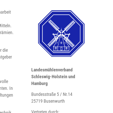
arbeit
tteln.
prämien.
.
r die
stgeber
Landesmühlenverband
Schleswig-Holstein und
volle
Hamburg
ten. In
Bundesstraße 5 / Nr.14
ltungen
25719 Busenwurth
Vertreten durch:
echnik,