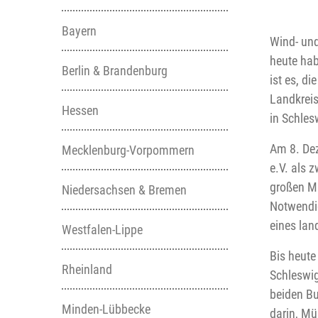
Bayern
Wind- und
heute hab
Berlin & Brandenburg
ist es, d
Landkreis
Hessen
in Schles
Am 8. De
Mecklenburg-Vorpommern
e.V. als 
großen Mü
Niedersachsen & Bremen
Notwendig
eines lan
Westfalen-Lippe
Bis heute
Rheinland
Schleswi
beiden Bu
Minden-Lübbecke
darin, Mü