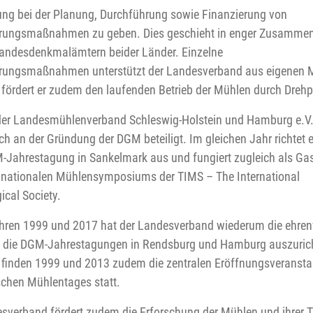
lung bei der Planung, Durchführung sowie Finanzierung von
erungsmaßnahmen zu geben. Dies geschieht in enger Zusammen
andesdenkmalämtern beider Länder. Einzelne
rungsmaßnahmen unterstützt der Landesverband aus eigenen Mi
 fördert er zudem den laufenden Betrieb der Mühlen durch Dreh
der Landesmühlenverband Schleswig-Holstein und Hamburg e.V
h an der Gründung der DGM beteiligt. Im gleichen Jahr richtet e
-Jahrestagung in Sankelmark aus und fungiert zugleich als Ga
- nationalen Mühlensymposiums der TIMS – The International
ical Society.
hren 1999 und 2017 hat der Landesverband wiederum die ehren
e die DGM-Jahrestagungen in Rendsburg und Hamburg auszurich
finden 1999 und 2013 zudem die zentralen Eröffnungsveransta
chen Mühlentages statt.
sverband fördert zudem die Erforschung der Mühlen und ihrer T