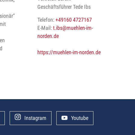
Geschäftsführer Tede Ibs
sionär“
Telefon:
+49160 4727167
mit
E-Mail:
t.ibs
@muehlen-im-
norden.de
gen
nd
https://muehlen-im-norden.de
Instagram
Youtube