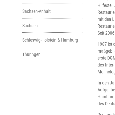
Hilfestel
Sachsen-Anhalt
Restauri
mit den L
Sachsen
Restaurie
Seit 2006
Schleswig-Holstein & Hamburg
1987 ist 
maßgeblic
Thüringen
erste DGM
des Inter
Molinolog
In den Ja
Aufga- b
Hamburg 
des Deuts
Der Lande