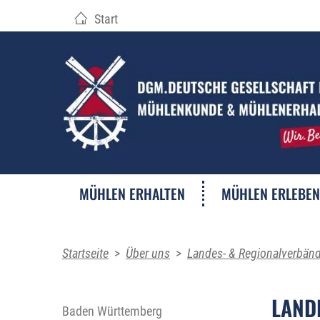
Start
MÜHLEN ERHALTEN
MÜHLEN ERLEBEN
Startseite
>
Über uns
>
Landes- & Regionalverbän
LAND
Baden Württemberg