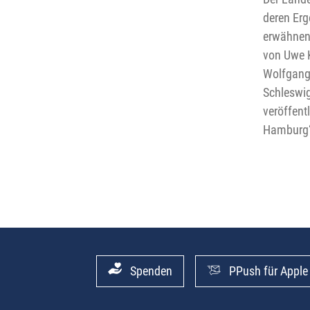
deren Erg
erwähnens
von Uwe K
Wolfgang
Schleswig
veröffent
Hamburg“
Spenden
PPush für Apple