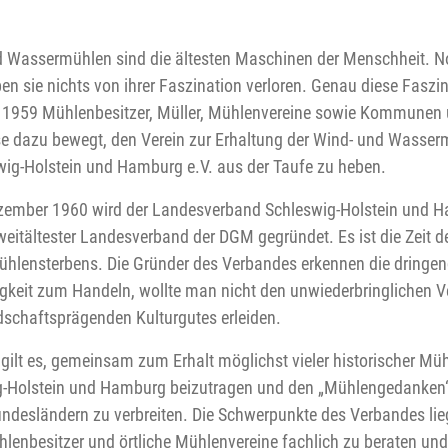
 Wassermühlen sind die ältesten Maschinen der Menschheit. N
en sie nichts von ihrer Faszination verloren. Genau diese Faszi
ie 1959 Mühlenbesitzer, Müller, Mühlenvereine sowie Kommunen
e dazu bewegt, den Verein zur Erhaltung der Wind- und Wasser
wig-Holstein und Hamburg e.V. aus der Taufe zu heben.
zember 1960 wird der Landesverband Schleswig-Holstein und 
zweitältester Landesverband der DGM gegründet. Es ist die Zeit d
hlensterbens. Die Gründer des Verbandes erkennen die dringe
keit zum Handeln, wollte man nicht den unwiederbringlichen Ve
dschaftsprägenden Kulturgutes erleiden.
 gilt es, gemeinsam zum Erhalt möglichst vieler historischer Müh
g-Holstein und Hamburg beizutragen und den „Mühlengedanken“
ndesländern zu verbreiten. Die Schwerpunkte des Verbandes li
hlenbesitzer und örtliche Mühlenvereine fachlich zu beraten und