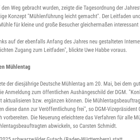
uf den Weg gebracht wurden, zeigte die Tagesordnung der Jahrest
ige Konzept "Mühlenführung leicht gemacht". Der Leitfaden un
t Mühle für kleine und große Besucher gleichermaßen interessan
inks auf der ebenfalls Anfang des Jahres neu gestalteten Interne
 leichten Zugang zum Leitfaden", blickte Uwe Habbe voraus.
hen Mühlentag
ete der diesjährige Deutsche Mühlentag am 20. Mai, bei dem gu
e Anmeldung zum öffentlichen Aushängeschild der DGM. "Konkret
st aktualisieren bzw. ergänzen können. Die Mühlentagsbeauftra
 diese dann zur Veröffentlichung frei", so DGM-Vizepräsident 
h vorbereiten. Die Neuerung erleichtere das Verfahren für alle
Mühlentagsbeauftragten abwickeln, so Carsten Schmidt.
li 2025 schwarzwälder Gutach (Baden-Württemberg) statt.