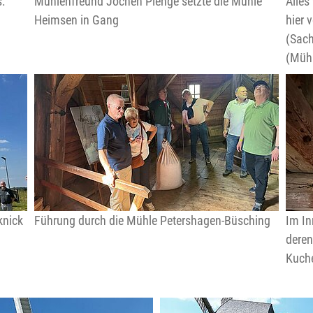
:
Mühlenfreund Jochen Plenge setzte die Mühle
Alles
Heimsen in Gang
hier 
(Sach
(Mühl
knick
Führung durch die Mühle Petershagen-Büsching
Im In
deren
Kuche