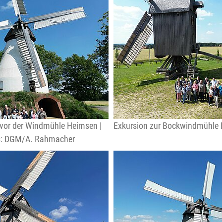
vor der Windmühle Heimsen |
Exkursion zur Bockwindmühle
os: DGM/A. Rahmacher