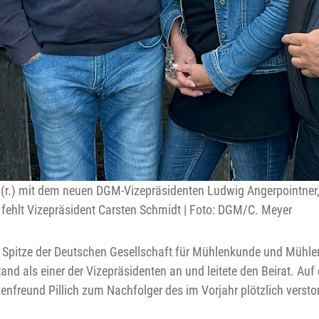
h (r.) mit dem neuen DGM-Vizepräsidenten Ludwig Angerpointner
 fehlt Vizepräsident Carsten Schmidt | Foto: DGM/C. Meyer
der Spitze der Deutschen Gesellschaft für Mühlenkunde und Müh
and als einer der Vizepräsidenten an und leitete den Beirat. A
nfreund Pillich zum Nachfolger des im Vorjahr plötzlich versto