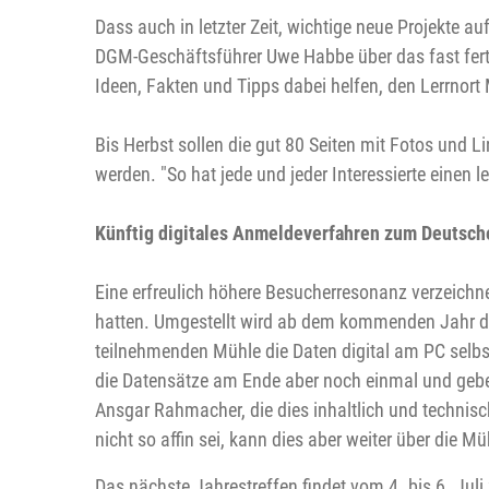
Dass auch in letzter Zeit, wichtige neue Projekte a
DGM-Geschäftsführer Uwe Habbe über das fast fert
Ideen, Fakten und Tipps dabei helfen, den Lerrnor
Bis Herbst sollen die gut 80 Seiten mit Fotos und L
werden. "So hat jede und jeder Interessierte einen
Künftig digitales Anmeldeverfahren zum Deutsc
Eine erfreulich höhere Besucherresonanz verzeichn
hatten. Umgestellt wird ab dem kommenden Jahr di
teilnehmenden Mühle die Daten digital am PC selb
die Datensätze am Ende aber noch einmal und geben
Ansgar Rahmacher, die dies inhaltlich und technisc
nicht so affin sei, kann dies aber weiter über die 
Das nächste Jahrestreffen findet vom 4. bis 6. Ju