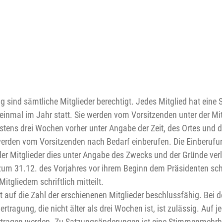
 sind sämtliche Mitglieder berechtigt. Jedes Mitglied hat eine
inmal im Jahr statt. Sie werden vom Vorsitzenden unter der Mi
destens drei Wochen vorher unter Angabe der Zeit, des Ortes und
rden vom Vorsitzenden nach Bedarf einberufen. Die Einberufun
er Mitglieder dies unter Angabe des Zwecks und der Gründe ver
um 31.12. des Vorjahres vor ihrem Beginn dem Präsidenten schr
gliedern schriftlich mitteilt.
 auf die Zahl der erschienenen Mitglieder beschlussfähig. Bei 
ertragung, die nicht älter als drei Wochen ist, ist zulässig. Au
tragen werden. Zu Satzungsänderungen ist eine Stimmenmehrheit