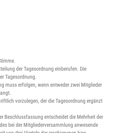
 Stimme.
tteilung der Tagesordnung einberufen. Die
 der Tagesordnung.
g muss erfolgen, wenn entweder zwei Mitglieder
langt.
iftlich vorzulegen, der die Tagesordnung ergänzt
der Beschlussfassung entscheidet die Mehrheit der
f jedes bei der Mitgliederversammlung anwesende
 von drei Vierteln der erschienenen bzw.