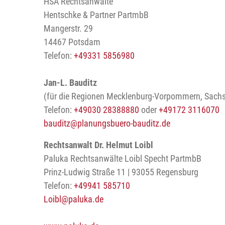
HSA Rechtsanwälte
Hentschke & Partner PartmbB
Mangerstr. 29
14467 Potsdam
Telefon:
+49331 5856980
Jan-L. Bauditz
(für die Regionen Mecklenburg-Vorpommern, Sach
Telefon:
+49030 28388880
oder
+49172 3116070
bauditz
@planungsbuero-bauditz.de
Rechtsanwalt Dr. Helmut Loibl
Paluka Rechtsanwälte Loibl Specht PartmbB
Prinz-Ludwig Straße 11 | 93055 Regensburg
Telefon:
+49941 585710
Loibl
@paluka.de