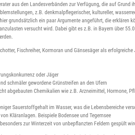
rater aus den Landesverbänden zur Verfügung, die auf Grund ih
emstellungen, z.B. denkmalpflegerischer, kultureller, wasserre
ier grundsätzlich ein paar Argumente angeführt, die erklären k
ft anzulasten versucht wird. Dabei gibt es z.B. in Bayern über 
erden.
schotter, Fischreiher, Kormoran und Gänsesäger als erfolgreiche 
rungskonkurrenz oder Jäger
nd schmäler gewordene Grünstreifen an den Ufern
cht abgebauten Chemikalien wie z.B. Arzneimittel, Hormone, Pf
iger Sauerstoffgehalt im Wasser, was die Lebensbereiche vers
von Kläranlagen. Beispiele Bodensee und Tegernsee
 besonders zur Winterzeit von unbepflanzten Feldern gespült wir