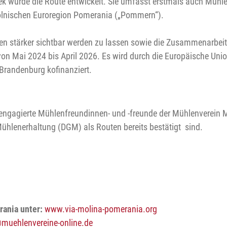
inek wurde die Route entwickelt. Sie umfasst erstmals auch Müh
olnischen Euroregion Pomerania („Pommern“).
Mühlen stärker sichtbar werden zu lassen sowie die Zusammenarbe
 von Mai 2024 bis April 2026. Es wird durch die Europäische Uni
 Brandenburg kofinanziert.
ren engagierte Mühlenfreundinnen- und -freunde der Mühlenverei
ühlenerhaltung (DGM) als Routen bereits bestätigt sind.
rania unter:
www.via-molina-pomerania.org
muehlenvereine-online.de