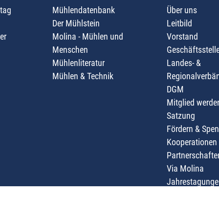
tag
Mühlendatenbank
Über uns
Der Mühlstein
Leitbild
er
Molina - Mühlen und
Vorstand
Menschen
Geschäftsstell
Mühlenliteratur
Landes- &
Mühlen & Technik
Regionalverbä
DGM
Mitglied werde
Satzung
Fördern & Spe
Kooperationen
Partnerschafte
Via Molina
Jahrestagunge
Impressum
ühlenerhaltung (DGM) e. V.