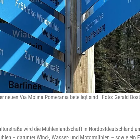
r neuen Via Molina Pomerania beteiligt sind | Foto: Gerald Bost
lturstraße wird die Mühlenlandschaft in Nordostdeutschland un
Mühlen – darunter Wind-, Wasser- und Motormühlen – sowie ein 