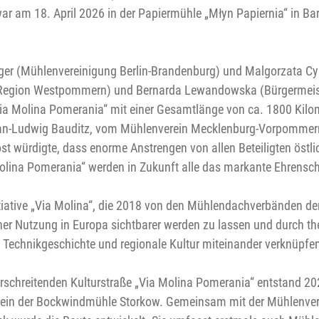
r am 18. April 2026 in der Papiermühle „Młyn Papiernia“ in Bar
inger (Mühlenvereinigung Berlin-Brandenburg) und Malgorzata Cy
Region Westpommern) und Bernarda Lewandowska (Bürgermeister
 „Via Molina Pomerania“ mit einer Gesamtlänge von ca. 1800 Kil
Jan-Ludwig Bauditz, vom Mühlenverein Mecklenburg-Vorpommern.
t würdigte, dass enorme Anstrengen von allen Beteiligten östl
a Molina Pomerania“ werden in Zukunft alle das markante Ehrens
initiative „Via Molina“, die 2018 von den Mühlendachverbänden 
cher Nutzung in Europa sichtbarer werden zu lassen und durch t
 Technikgeschichte und regionale Kultur miteinander verknüpfe
berschreitenden Kulturstraße „Via Molina Pomerania“ entstand 2
n der Bockwindmühle Storkow. Gemeinsam mit der Mühlenverei