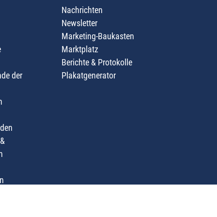
Nachrichten
Newsletter
Marketing-Baukasten
e
Marktplatz
Berichte & Protokolle
nde der
Plakatgenerator
n
nden
 &
n
n
Datenschutzerklärung
Kontakt