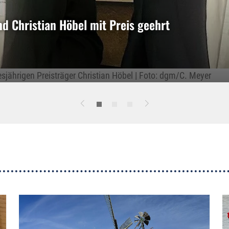
 Christian Höbel mit Preis geehrt
esjährigen Preisträger Christian Höbel | Foto: dgm/C. Meyer