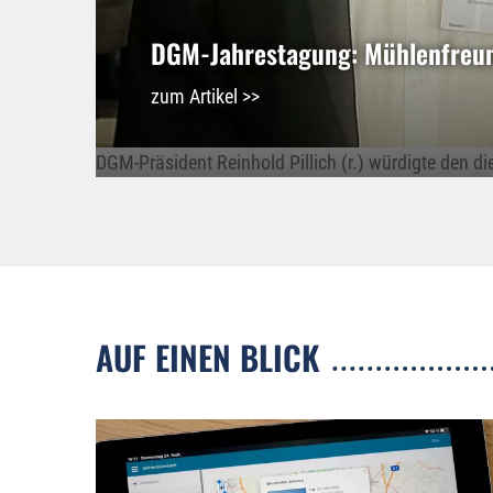
DGM-Jahrestagung: Mühlenfreund
zum Artikel >>
DGM-Präsident Reinhold Pillich (r.) würdigte den di
AUF EINEN BLICK