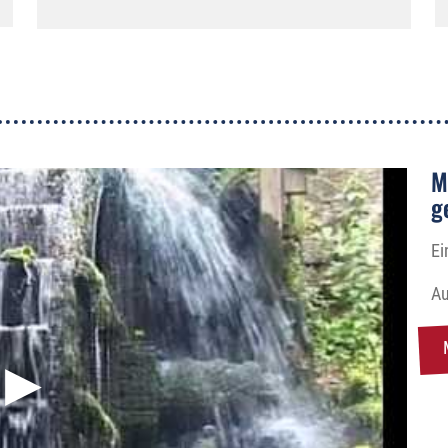
M
g
Ei
Au