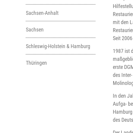
Hilfestel
Sachsen-Anhalt
Restauri
mit den L
Sachsen
Restaurie
Seit 2006
Schleswig-Holstein & Hamburg
1987 ist 
maßgeblic
Thüringen
erste DGM
des Inter
Molinolog
In den Ja
Aufga- b
Hamburg 
des Deuts
Der Lande