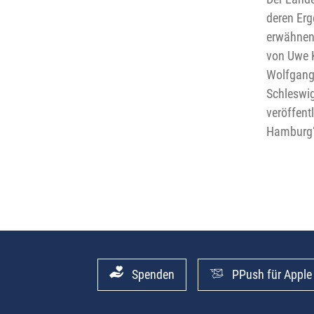
deren Erg
erwähnens
von Uwe K
Wolfgang
Schleswig
veröffent
Hamburg“
Spenden
PPush für Apple