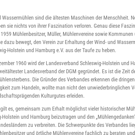
 Wassermühlen sind die ältesten Maschinen der Menschheit. N
en sie nichts von ihrer Faszination verloren. Genau diese Faszi
ie 1959 Mühlenbesitzer, Müller, Mühlenvereine sowie Kommunen
e dazu bewegt, den Verein zur Erhaltung der Wind- und Wasser
wig-Holstein und Hamburg e.V. aus der Taufe zu heben.
zember 1960 wird der Landesverband Schleswig-Holstein und 
zweitältester Landesverband der DGM gegründet. Es ist die Zeit d
hlensterbens. Die Gründer des Verbandes erkennen die dringe
keit zum Handeln, wollte man nicht den unwiederbringlichen Ve
dschaftsprägenden Kulturgutes erleiden.
 gilt es, gemeinsam zum Erhalt möglichst vieler historischer Müh
g-Holstein und Hamburg beizutragen und den „Mühlengedanken“
ndesländern zu verbreiten. Die Schwerpunkte des Verbandes li
hlenbesitzer und örtliche Mühlenvereine fachlich zu beraten und