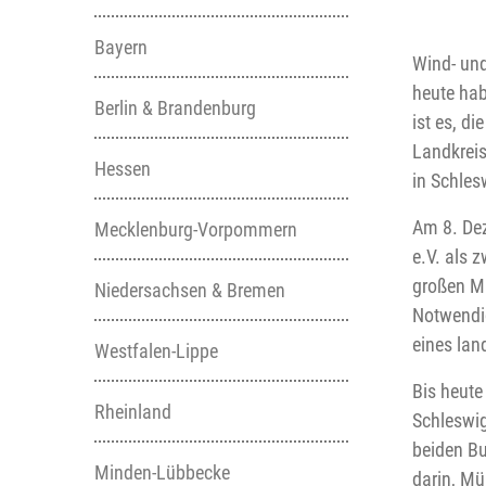
Bayern
Wind- und
heute hab
Berlin & Brandenburg
ist es, d
Landkreis
Hessen
in Schles
Am 8. De
Mecklenburg-Vorpommern
e.V. als 
großen Mü
Niedersachsen & Bremen
Notwendig
eines lan
Westfalen-Lippe
Bis heute
Rheinland
Schleswi
beiden Bu
Minden-Lübbecke
darin, Mü