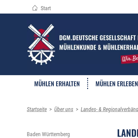
Start
MÜHLEN ERHALTEN
MÜHLEN ERLEBEN
Startseite
>
Über uns
>
Landes- & Regionalverbän
LAND
Baden Württemberg