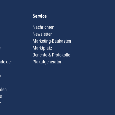
Service
Nachrichten
Newsletter
Marketing-Baukasten
e
Marktplatz
Berichte & Protokolle
nde der
Plakatgenerator
n
nden
 &
n