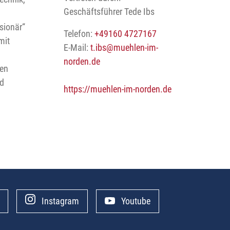
Geschäftsführer Tede Ibs
sionär“
Telefon:
+49160 4727167
mit
E-Mail:
t.ibs
@muehlen-im-
norden.de
gen
nd
https://muehlen-im-norden.de
Instagram
Youtube