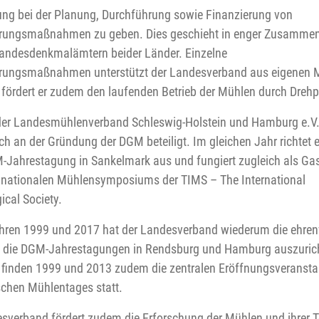
lung bei der Planung, Durchführung sowie Finanzierung von
erungsmaßnahmen zu geben. Dies geschieht in enger Zusammen
andesdenkmalämtern beider Länder. Einzelne
rungsmaßnahmen unterstützt der Landesverband aus eigenen Mi
 fördert er zudem den laufenden Betrieb der Mühlen durch Dreh
der Landesmühlenverband Schleswig-Holstein und Hamburg e.V
h an der Gründung der DGM beteiligt. Im gleichen Jahr richtet e
-Jahrestagung in Sankelmark aus und fungiert zugleich als Ga
- nationalen Mühlensymposiums der TIMS – The International
ical Society.
hren 1999 und 2017 hat der Landesverband wiederum die ehren
e die DGM-Jahrestagungen in Rendsburg und Hamburg auszurich
finden 1999 und 2013 zudem die zentralen Eröffnungsveransta
chen Mühlentages statt.
sverband fördert zudem die Erforschung der Mühlen und ihrer T