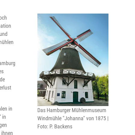
och
nation
 und
mühlen
Hamburg
es
nde
rlust
len in
Das Hamburger Mühlenmuseum
 in
Windmühle "Johanna" von 1875 |
egen
Foto: P. Backens
 ihnen