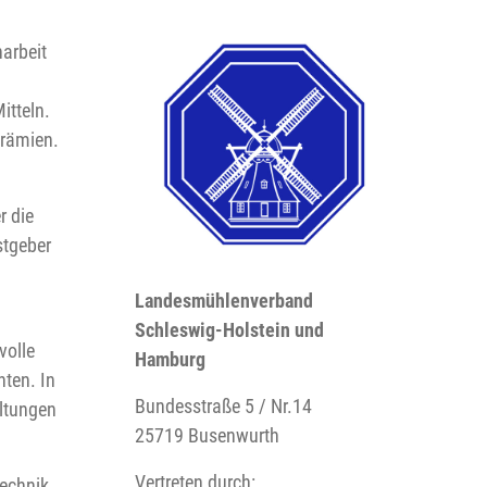
arbeit
tteln.
prämien.
.
r die
stgeber
Landesmühlenverband
Schleswig-Holstein und
volle
Hamburg
ten. In
Bundesstraße 5 / Nr.14
ltungen
25719 Busenwurth
Vertreten durch:
echnik,