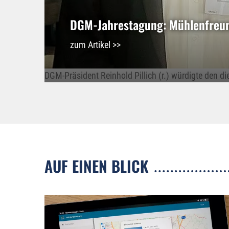
DGM-Jahrestagung: Mühlenfreund
zum Artikel >>
DGM-Präsident Reinhold Pillich (r.) würdigte den di
AUF EINEN BLICK