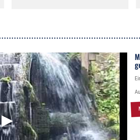
M
g
Ei
Au