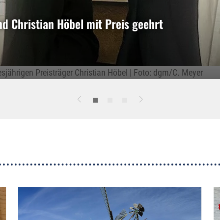
 Christian Höbel mit Preis geehrt
esjährigen Preisträger Christian Höbel | Foto: dgm/C. Meyer